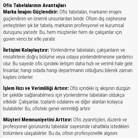
Ofis Tabelalarının Avantajları
Marka İmajını Güçlendirir:
Ofis tabelaları, markanın imajını
güçlendiren en önemli unsurlardan biridir. Ofisin dış cephesine
yerleştirilen şık bir tabela, markanın profesyonel ve kurumsal
duruşunu yansıtır. Bu, hem müşteriler hem de çalışanlar için
güven verici bir etki yaratır.
İletişimi Kolaylaştırır:
Yönlendirme tabelaları, çalışanların ve
misafirlerin doğru bölüme veya odaya yönlendirilmesine yardımcı
olur. Bu sayede ofis içindeki iletişim daha hızlı ve verimli hale gelir.
İnsanlar, hangi odada hangi departmanın olduğunu bilerek zaman
kaybını önlerler.
İşlem Hızı ve Verimliliği Artırır:
Ofis içindeki iş akışının düzgün
bir şekilde sağlanabilmesi için yönlendirme tabelaları oldukça
etkilidir. Çalışanlar, toplantı odalarını ve diğer alanları kolayca
bulabilirler. Bu, ofisteki genel verimliliği artırır.
Müşteri Memnuniyetini Arttırır:
Ofis ziyaretçileri, düzenli ve
profesyonel görünümlü tabelalar sayesinde rahatlıkla istedikleri
bölümlere ulaşabilirler. Bu da, ofisin profesyonellik algısını