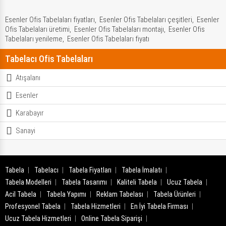
Esenler Ofis Tabelaları fiyatları,
Esenler Ofis Tabelaları çeşitleri,
Esenler
Ofis Tabelaları üretimi,
Esenler Ofis Tabelaları montajı,
Esenler Ofis
Tabelaları yenileme,
Esenler Ofis Tabelaları fiyatı
Tabelacı Ofis Tabelaları
Atışalanı
Esenler
Karabayır
Sanayi
Tabela
Tabelacı
Tabela Fiyatları
Tabela İmalatı
Tabela Modelleri
Tabela Tasarımı
Kaliteli Tabela
Ucuz Tabela
Acil Tabela
Tabela Yapımı
Reklam Tabelası
Tabela Ürünleri
Profesyonel Tabela
Tabela Hizmetleri
En İyi Tabela Firması
Ucuz Tabela Hizmetleri
Online Tabela Siparişi