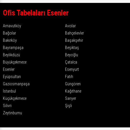
Ofis Tabelaları Esenler
Arnavutköy
Avcılar
Bağcılar
Bahçelievler
Bakırköy
Başakşehir
Bayrampaşa
Beşiktaş
Beylikdüzü
Beyoğlu
Büyükçekmece
Çatalca
Esenler
Esenyurt
Eyüpsultan
Fatih
Gaziosmanpaşa
Güngören
İstanbul
Kağıthane
Küçükçekmece
Sarıyer
Silivri
Şişli
Zeytinburnu