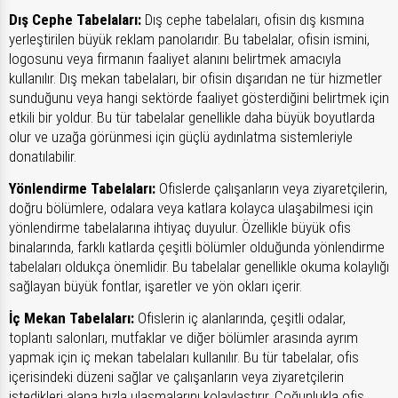
Dış Cephe Tabelaları:
Dış cephe tabelaları, ofisin dış kısmına
yerleştirilen büyük reklam panolarıdır. Bu tabelalar, ofisin ismini,
logosunu veya firmanın faaliyet alanını belirtmek amacıyla
kullanılır. Dış mekan tabelaları, bir ofisin dışarıdan ne tür hizmetler
sunduğunu veya hangi sektörde faaliyet gösterdiğini belirtmek için
etkili bir yoldur. Bu tür tabelalar genellikle daha büyük boyutlarda
olur ve uzağa görünmesi için güçlü aydınlatma sistemleriyle
donatılabilir.
Yönlendirme Tabelaları:
Ofislerde çalışanların veya ziyaretçilerin,
doğru bölümlere, odalara veya katlara kolayca ulaşabilmesi için
yönlendirme tabelalarına ihtiyaç duyulur. Özellikle büyük ofis
binalarında, farklı katlarda çeşitli bölümler olduğunda yönlendirme
tabelaları oldukça önemlidir. Bu tabelalar genellikle okuma kolaylığı
sağlayan büyük fontlar, işaretler ve yön okları içerir.
İç Mekan Tabelaları:
Ofislerin iç alanlarında, çeşitli odalar,
toplantı salonları, mutfaklar ve diğer bölümler arasında ayrım
yapmak için iç mekan tabelaları kullanılır. Bu tür tabelalar, ofis
içerisindeki düzeni sağlar ve çalışanların veya ziyaretçilerin
istedikleri alana hızla ulaşmalarını kolaylaştırır. Çoğunlukla ofis