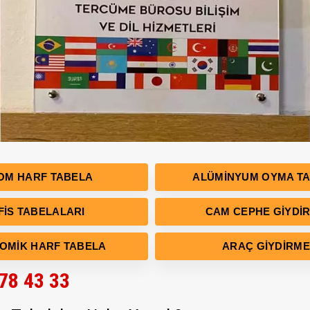
OM HARF TABELA
ALÜMINYUM OYMA T
FIS TABELALARI
CAM CEPHE GIYDI
OMIK HARF TABELA
ARAÇ GIYDIRME
878 43 33