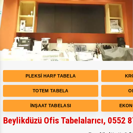
PLEKSI HARF TABELA
KR
TOTEM TABELA
O
İNŞAAT TABELASI
EKON
Beylikdüzü Ofis Tabelalarıcı, 0552 