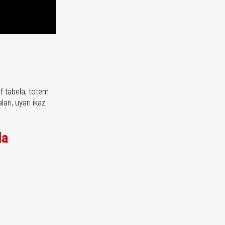
rf tabela, totem
arı, uyarı ikaz
la