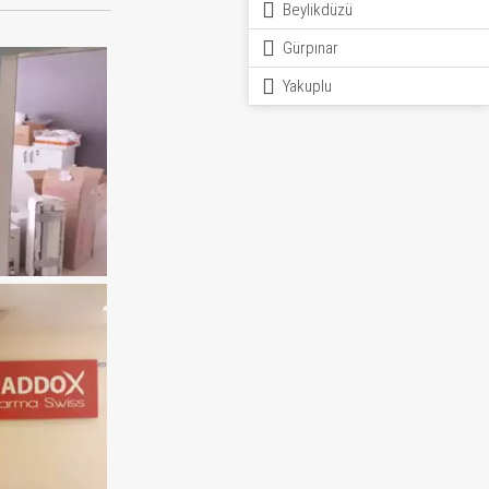
Beylikdüzü
Gürpınar
Yakuplu