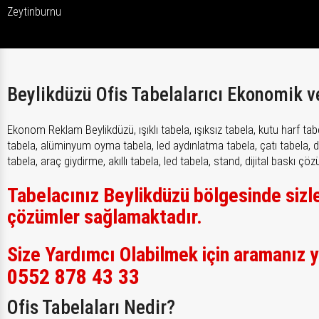
Zeytinburnu
Beylikdüzü Ofis Tabelalarıcı Ekonomik v
Ekonom Reklam Beylikdüzü, ışıklı tabela, ışıksız tabela, kutu harf ta
tabela, alüminyum oyma tabela, led aydınlatma tabela, çatı tabela, duva
tabela, araç giydirme, akıllı tabela, led tabela, stand, dijital baskı 
Tabelacınız Beylikdüzü bölgesinde sizl
çözümler sağlamaktadır.
Size Yardımcı Olabilmek için aramanız y
0552 878 43 33
Ofis Tabelaları Nedir?