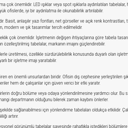
ma çok önemlidir. LED ışıklar veya spot ışıklarla aydınlatılan tabelala
fislerde, iyi bir aydınlatma ile okunabilirlik artırılabilir.
 Basit, anlaşılır yazı fontları, net görseller ve açık renk kontrastları, 
 modern ve şık tasarımlar tercih edilmelidir.
eklik çok önemlidir. İşletmenin değişen ihtiyaçlarına göre tabela tasar
n özelleştirilmiş tabelalar, markanın imajını güçlendirebilir.
le üretilmesi, özellikle sürdürülebilirlik konusunda duyarlı olan işletm
rlı bir işletme imajı yaratabilir.
ren en önemli unsurlardan biridir. Ofisin dış cephesine yerleştirilen şık
er hem de çalışanlar için güven verici bir etki yaratır.
firlerin doğru bölüme veya odaya yönlendirilmesine yardımcı olur. Bu 
ada hangi departmanın olduğunu bilerek zaman kaybını önlerler.
şekilde sağlanabilmesi için yönlendirme tabelaları oldukça etkilidir. Çal
iği artırır.
fesyonel görünümlü tabelalar sayesinde rahatlıkla istedikleri bölümlere u