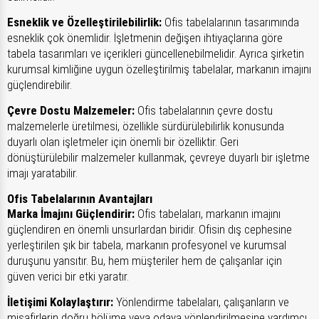
Esneklik ve Özelleştirilebilirlik:
Ofis tabelalarının tasarımında
esneklik çok önemlidir. İşletmenin değişen ihtiyaçlarına göre
tabela tasarımları ve içerikleri güncellenebilmelidir. Ayrıca şirketin
kurumsal kimliğine uygun özelleştirilmiş tabelalar, markanın imajını
güçlendirebilir.
Çevre Dostu Malzemeler:
Ofis tabelalarının çevre dostu
malzemelerle üretilmesi, özellikle sürdürülebilirlik konusunda
duyarlı olan işletmeler için önemli bir özelliktir. Geri
dönüştürülebilir malzemeler kullanmak, çevreye duyarlı bir işletme
imajı yaratabilir.
Ofis Tabelalarının Avantajları
Marka İmajını Güçlendirir:
Ofis tabelaları, markanın imajını
güçlendiren en önemli unsurlardan biridir. Ofisin dış cephesine
yerleştirilen şık bir tabela, markanın profesyonel ve kurumsal
duruşunu yansıtır. Bu, hem müşteriler hem de çalışanlar için
güven verici bir etki yaratır.
İletişimi Kolaylaştırır:
Yönlendirme tabelaları, çalışanların ve
misafirlerin doğru bölüme veya odaya yönlendirilmesine yardımcı