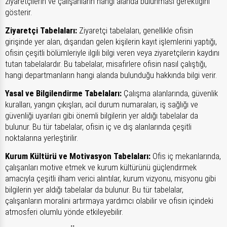
ziyaretçilerin ve çalışanların hangi alanda bulunması gerektiğini
gösterir.
Ziyaretçi Tabelaları:
Ziyaretçi tabelaları, genellikle ofisin
girişinde yer alan, dışarıdan gelen kişilerin kayıt işlemlerini yaptığı,
ofisin çeşitli bölümleriyle ilgili bilgi veren veya ziyaretçilerin kaydını
tutan tabelalardır. Bu tabelalar, misafirlere ofisin nasıl çalıştığı,
hangi departmanların hangi alanda bulunduğu hakkında bilgi verir.
Yasal ve Bilgilendirme Tabelaları:
Çalışma alanlarında, güvenlik
kuralları, yangın çıkışları, acil durum numaraları, iş sağlığı ve
güvenliği uyarıları gibi önemli bilgilerin yer aldığı tabelalar da
bulunur. Bu tür tabelalar, ofisin iç ve dış alanlarında çeşitli
noktalarına yerleştirilir.
Kurum Kültürü ve Motivasyon Tabelaları:
Ofis iç mekanlarında,
çalışanları motive etmek ve kurum kültürünü güçlendirmek
amacıyla çeşitli ilham verici alıntılar, kurum vizyonu, misyonu gibi
bilgilerin yer aldığı tabelalar da bulunur. Bu tür tabelalar,
çalışanların moralini artırmaya yardımcı olabilir ve ofisin içindeki
atmosferi olumlu yönde etkileyebilir.