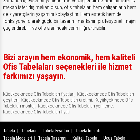
zamanda işlevsel bir yönlendirme ve bilgilendirme aracıdır. İster iç
mekan ister dış mekan olsun, ofis tabelaları hem çalışanların hem
de ziyaretçilerin yaşamını kolaylaştırır. Hem estetik hem de
fonksiyonel olarak güçlü bir tasarım, markanın profesyonel imajını
güçlendirebilir ve ofis alanındaki verimliliği artırabilir.
Bizi arayın hem ekonomik, hem kaliteli
Ofis Tabelaları seçenekleri ile hizmet
farkımızı yaşayın.
Küçükçekmece Ofis Tabelaları fiyatları,
Küçükçekmece Ofis Tabelaları
çeşitleri,
Küçükçekmece Ofis Tabelaları üretimi,
Küçükçekmece Ofis
Tabelaları montajı,
Küçükçekmece Ofis Tabelaları yenileme,
Küçükçekmece Ofis Tabelaları fiyatı
Tabela
Tabelacı
Tabela Fiyatları
Tabela İmalatı
Tabela Modelleri
Tabela Tasarımı
Kaliteli Tabela
Ucuz Tabela