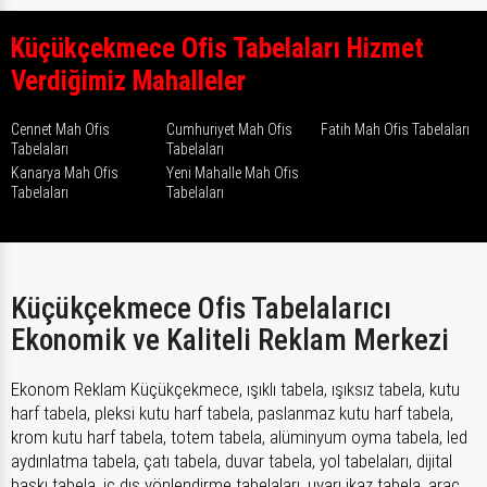
Küçükçekmece Ofis Tabelaları Hizmet
Verdiğimiz Mahalleler
Cennet Mah Ofis
Cumhuriyet Mah Ofis
Fatih Mah Ofis Tabelaları
Tabelaları
Tabelaları
Kanarya Mah Ofis
Yeni Mahalle Mah Ofis
Tabelaları
Tabelaları
Küçükçekmece Ofis Tabelalarıcı
Ekonomik ve Kaliteli Reklam Merkezi
Ekonom Reklam Küçükçekmece, ışıklı tabela, ışıksız tabela, kutu
harf tabela, pleksi kutu harf tabela, paslanmaz kutu harf tabela,
krom kutu harf tabela, totem tabela, alüminyum oyma tabela, led
aydınlatma tabela, çatı tabela, duvar tabela, yol tabelaları, dijital
baskı tabela, iç dış yönlendirme tabelaları, uyarı ikaz tabela, araç