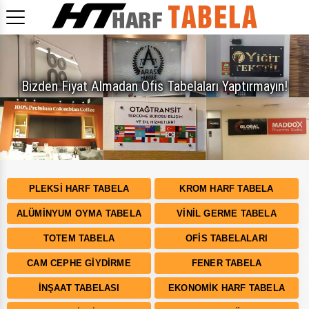
Bizden Fiyat Almadan Ofis Tabelaları Yaptırmayın!
PLEKSI HARF TABELA
KROM HARF TABELA
ALÜMINYUM OYMA TABELA
VINIL GERME TABELA
TOTEM TABELA
OFIS TABELALARI
CAM CEPHE GIYDIRME
FENER TABELA
İNŞAAT TABELASI
EKONOMIK HARF TABELA