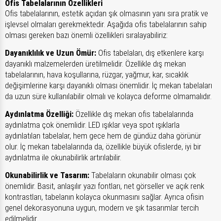
Ofis Tabelalarının Özellikleri
Ofis tabelalarının, estetik açıdan şık olmasının yanı sıra pratik ve
işlevsel olmaları gerekmektedir. Aşağıda ofis tabelalarının sahip
olması gereken bazı önemli özellikleri sıralayabiliriz:
Dayanıklılık ve Uzun Ömür:
Ofis tabelaları, dış etkenlere karşı
dayanıklı malzemelerden üretilmelidir. Özellikle dış mekan
tabelalarının, hava koşullarına, rüzgar, yağmur, kar, sıcaklık
değişimlerine karşı dayanıklı olması önemlidir. İç mekan tabelaları
da uzun süre kullanılabilir olmalı ve kolayca deforme olmamalıdır.
Aydınlatma Özelliği:
Özellikle dış mekan ofis tabelalarında
aydınlatma çok önemlidir. LED ışıklar veya spot ışıklarla
aydınlatılan tabelalar, hem gece hem de gündüz daha görünür
olur. İç mekan tabelalarında da, özellikle büyük ofislerde, iyi bir
aydınlatma ile okunabilirlik artırılabilir.
Okunabilirlik ve Tasarım:
Tabelaların okunabilir olması çok
önemlidir. Basit, anlaşılır yazı fontları, net görseller ve açık renk
kontrastları, tabelanın kolayca okunmasını sağlar. Ayrıca ofisin
genel dekorasyonuna uygun, modern ve şık tasarımlar tercih
edilmelidir.